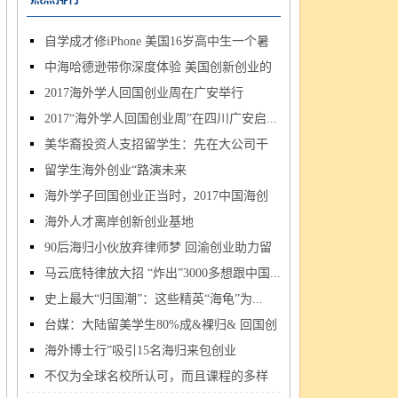
自学成才修iPhone 美国16岁高中生一个暑
中海哈德逊带你深度体验 美国创新创业的
假...
2017海外学人回国创业周在广安举行
民...
2017“海外学人回国创业周”在四川广安启...
美华裔投资人支招留学生：先在大公司干
留学生海外创业“路演未来
几...
海外学子回国创业正当时，2017中国海创
海外人才离岸创新创业基地
周...
90后海归小伙放弃律师梦 回渝创业助力留
马云底特律放大招 “炸出”3000多想跟中国...
学...
史上最大“归国潮”：这些精英“海龟”为...
台媒：大陆留美学生80%成&裸归& 回国创
海外博士行”吸引15名海归来包创业
新...
不仅为全球名校所认可，而且课程的多样