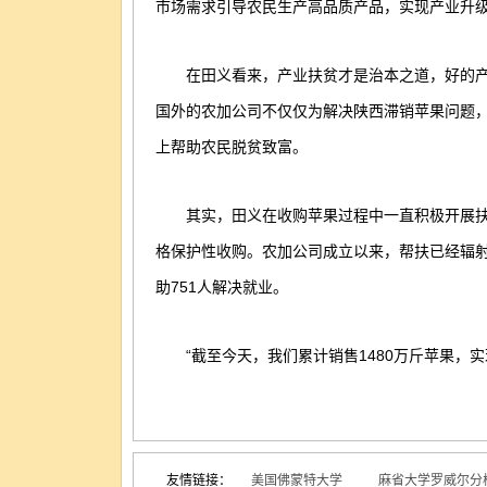
市场需求引导农民生产高品质产品，实现产业升级
在田义看来，产业扶贫才是治本之道，好的产
国外的农加公司不仅仅为解决陕西滞销苹果问题
上帮助农民脱贫致富。
其实，田义在收购苹果过程中一直积极开展扶
格保护性收购。农加公司成立以来，帮扶已经辐射
助751人解决就业。
“截至今天，我们累计销售1480万斤苹果，实
友情链接：
美国佛蒙特大学
麻省大学罗威尔分