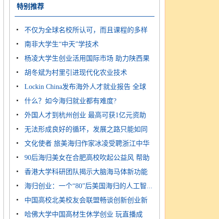
性...
特别推荐
不仅为全球名校所认可，而且课程的多样
南非大学生“中天”学技术
性...
杨凌大学生创业活用国际市场 助力陕西果
胡冬斌为村里引进现代化农业技术
农...
Lockin China发布海外人才就业报告 全球
什么？如今海归就业都有难度?
超...
外国人才到杭州创业 最高可获1亿元资助
无法形成良好的循环，发展之路只能如同
文化使者 旅美海归作家冰凌受聘浙江中华
无...
90后海归美女在合肥高校吹起公益风 帮助
文...
香港大学科研团队揭示大脑海马体新功能
普...
海归创业：一个“80”后美国海归的人工智...
中国高校北美校友会联盟畅谈创新创业新
哈佛大学中国高材生休学创业 玩直播成
机...