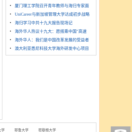
厦门理工学院召开青年教师与海归专家面
“网...
UniCareer与新加坡管理大学达成初步战略
对...
海归学习中共十九大报告现场记
合...
海外华人热议十九大：愿搭乘中国“高速
海外华人：我们是中国改革发展的受益者
快...
澳大利亚悉尼科技大学海外研发中心项目
来...
大学
耶鲁大学
密歇根大学