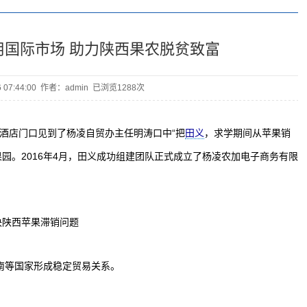
用国际市场 助力陕西果农脱贫致富
06 07:44:00 作者：admin 已浏览
1288次
店门口见到了杨凌自贸办主任明涛口中“把
，求学期间从苹果销
田义
园。2016年4月，田义成功组建团队正式成立了杨凌农加电子商务有限
决陕西苹果滞销问题
南等国家形成稳定贸易关系。