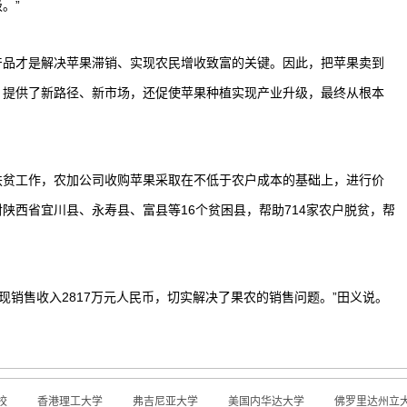
。”
品才是解决苹果滞销、实现农民增收致富的关键。因此，把苹果卖到
，提供了新路径、新市场，还促使苹果种植实现产业升级，最终从根本
贫工作，农加公司收购苹果采取在不低于农户成本的基础上，进行价
陕西省宜川县、永寿县、富县等16个贫困县，帮助714家农户脱贫，帮
现销售收入2817万元人民币，切实解决了果农的销售问题。”田义说。
校
香港理工大学
弗吉尼亚大学
美国内华达大学
佛罗里达州立