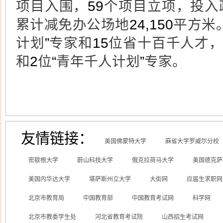
项目入围，
59
个项目立项，投入
累计减免办公场地
24,150
平方米
计划
”
专家和
15
位省十百千人才
和
2
位
“
青年千人计划
”
专家。
友情链接：
美国佛蒙特大学
麻省大学罗威尔分校
密歇根大学
蔚山科技大学
俄克拉荷马大学
美国德克萨
美国内华达大学
堪萨斯州立大学
大街网
应届生求职网
北京市教育局
中国教育部
中国教育考试网
科学网
北京市教委学生处
河北省教育考试院
山西招生考试网