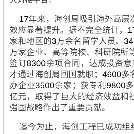
大对接平台。
17
年来，海创周吸引海外高层
效应显著提升。据不完全统计，
1
家和地区的
3
万余名留学人员、
34
万家企业、高等院校、科研院所
签订
8300
余项合同，达成投资意
才通过海创周回国就职；
4600
多
办企业
3500
余家；获专利
9800
亿元，取得了巨大的经济效益和
强国战略作出了重要贡献。
迄今为止，海创工程已成功组