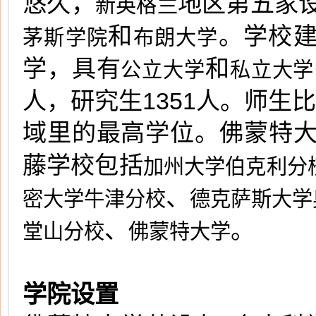
悠久，
地区第五家
新英格兰
和
。学校建
茅斯学院
布朗大学
学，具有
和
公立大学
私立大学
人，研究生1351人。师生比
域里的最高学位。佛蒙特大
藤学校包括
加州大学伯克利分
、
密大学牛津分校
德克萨斯大学
、
。
堂山分校
佛蒙特大学
学院设置