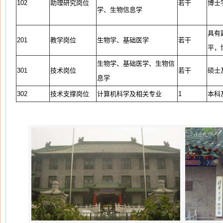
102
助理研究岗位
若干
博士
学、生物信息学
具有
201
教学岗位
生物学、基础医学
若干
平，
生物学、基础医学、生物信
301
技术岗位
若干
硕士
息学
302
技术支撑岗位
计算机科学及相关专业
1
本科